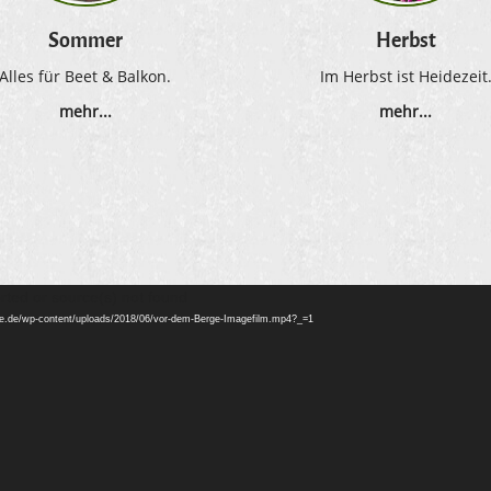
Sommer
Herbst
Alles für Beet & Balkon.
Im Herbst ist Heidezeit
mehr...
mehr...
Video-
rted or source(s) not found
Player
erge.de/wp-content/uploads/2018/06/vor-dem-Berge-Imagefilm.mp4?_=1