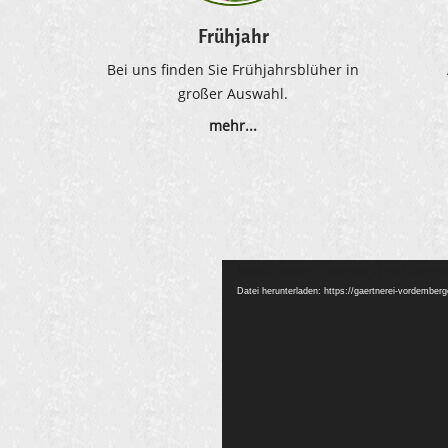
Frühjahr
Bei uns finden Sie Frühjahrsblüher in
großer Auswahl.
mehr...
Media error: Format(s) not suppo
Datei herunterladen: https://gaertnerei-vordemb