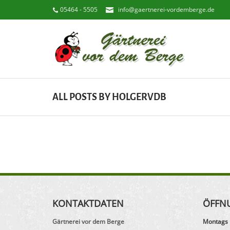
05464 - 5505
info@gaertnerei-vordemberge.de
ALL POSTS BY HOLGERVDB
KONTAKTDATEN
ÖFFN
Gärtnerei vor dem Berge
Montags 