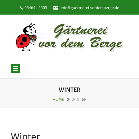
05464 - 5505
info@gaertnerei-vordemberge.de
Toggle
navigation
WINTER
HOME
WINTER
Winter